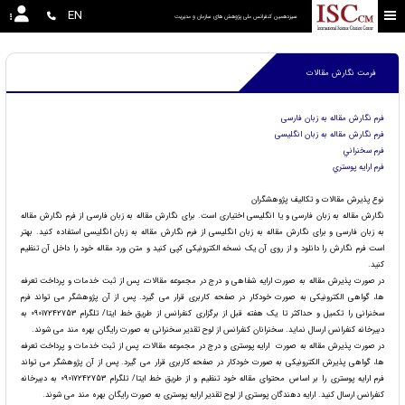
EN
سیزدهمین کنفرانس ملی پژوهش های سازمان و مدیریت 
فرمت نگارش مقالات
فرم نگارش مقاله به زبان فارسی
فرم نگارش مقاله به زبان انگلیسی
فرم سخنراني
فرم ارايه پوستري
نوع پذیرش مقالات و تکالیف پژوهشگران
نگارش مقاله به زبان فارسی و یا انگلیسی اختیاری است. برای نگارش مقاله به زبان فارسی از فرم نگارش مقاله
به زبان فارسی و برای نگارش مقاله به زبان انگلیسی از فرم نگارش مقاله به زبان انگلیسی استفاده کنید. بهتر
است فرم نگارش را دانلود و از روی آن یک نسخه الکترونیکی کپی کنید و متن ورد مقاله خود را داخل آن تنظیم
کنید.
در صورت پذیرش مقاله به صورت ارایه شفاهی و درج در مجموعه مقالات، پس از ثبت خدمات و پرداخت تعرفه
ها، گواهی الکترونیکی به صورت خودکار در صفحه کاربری قرار می گیرد. پس از آن پژوهشگر می تواند فرم
سخنرانی را تکمیل و حداکثر تا یک هفته قبل از برگزاری کنفرانس از طریق خط ایتا/ تلگرام 09017242753 به
دبیرخانه کنفرانس ارسال نماید. سخنرانان کنفرانس از لوح تقدیر سخنرانی به صورت رایگان بهره مند می شوند.
در صورت پذیرش مقاله به صورت ارایه پوستری و درج در مجموعه مقالات، پس از ثبت خدمات و پرداخت تعرفه
ها، گواهی پذیرش الکترونیکی به صورت خودکار در صفحه کاربری قرار می گیرد. پس از آن پژوهشگر می تواند
فرم ارایه پوستری را بر اساس محتوای مقاله خود تنظیم و از طریق خط ایتا/ تلگرام 09017242753 به دبیرخانه
کنفرانس ارسال کنید. ارایه دهندگان پوستری از لوح تقدیر ارایه پوستری به صورت رایگان بهره مند می شوند.