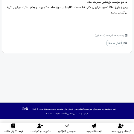
به نام: مؤسسه پژوهشی مدیریت مدبر
پس از واریز، لطفاً تصویر فیش پرداختی (با فرمت JPG) را از طریق سامانه کاربری، در بخش «ثبت فیش بانکی»
بارگذاری نمایید.
یک شنبه 23 آذر 1404 (7 ماه قبل )
اخبار سایت
تمام حقوق مادی و معنوی برای سیزدهمین کنفرانس ملی پژوهش های سازمان و مدیریت محفوظ است. © ۱۴۰۵
طراح سایت :
آسان همایش
© ۱۴۰۵ - 1392 نسخه 9.11
ثبت نام و ورود به سایت
ثبت مقاله جدید
محورهای کنفرانس
عضویت در کمیته علمی داوران
فرمت نگارش مقالات