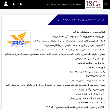
EN
سیزدهمین کنفرانس ملی پژوهش های سازمان و مدیریت 
نحوه پرداخت تعرفه ارسال گواهی فیزیکی هولوگرام دار
اطلاعیه مهم برای نویسندگان مقالات
بدین‌وسیله به اطلاع پژوهشگران و نویسندگان محترم می‌رساند:
ارسال گواهی‌نامه‌های فیزیکی هولوگرام‌دار و لوح فشرده مجموعه مقالات
کنفرانس‌ها صرفاً پس از پرداخت هزینه ارسال پستی امکان‌پذیر می‌باشد.
خواهشمند است به‌منظور تسریع در دریافت مدارک خود، نسبت به واریز تعرفه
پستی از طریق پنل کاربری، بخش «خدمات ویژه» و انتخاب گزینه «هزینه بسته‌بندی و پست گواهی‌نامه فیزیکی
هولوگرام‌دار (الزامی)» اقدام فرمایید.
ب) روش‌های پرداخت تعرفه‌ها
1. پرداخت کارت‌به‌کارت
واریز مبلغ به شماره کارت زیر انجام شود:
6037-9918-9966-6907
به نام: مؤسسه پژوهشی مدیریت مدبر
پس از واریز، لطفاً از فیش پرداختی یک تصویر با فرمت JPG تهیه کرده و از طریق سامانه کاربری، در بخش «ثبت
فیش بانکی» بارگذاری و ارسال نمایید.
2. پرداخت از طریق شماره حساب
مبلغ موردنظر را به حساب زیر واریز نمایید:
شماره حساب: 0109503991009
بانک ملی ایران – شعبه لاله تهران (شهید قاسم سلیمانی) – کد 702