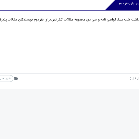
 برای نفر دوم
داشت شب یلدا، گواهی نامه و سی دی مجموعه مقالات کنفرانس برای نفر دوم نویسندگان مقالات پذیرف
اخبار سای